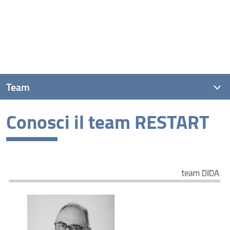
Team
Conosci il team RESTART
Conosci il team RESTART